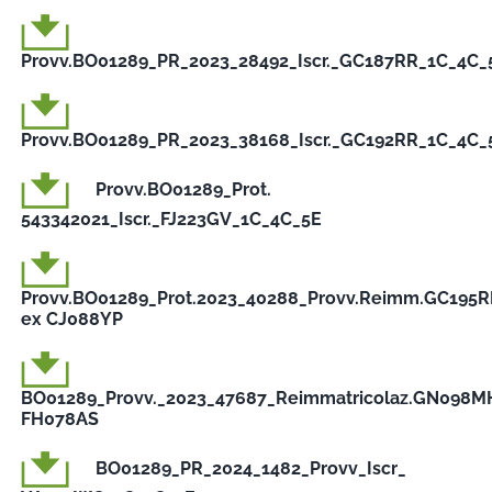
Provv.BO01289_PR_2023_28492_Iscr._GC187RR_1C_4C_
Provv.BO01289_PR_2023_38168_Iscr._GC192RR_1C_4C_
Provv.BO01289_Prot.
543342021_Iscr._FJ223GV_1C_4C_5E
Provv.BO01289_Prot.2023_40288_Provv.Reimm.GC195
ex CJ088YP
BO01289_Provv._2023_47687_Reimmatricolaz.GN098M
FH078AS
BO01289_PR_2024_1482_Provv_Iscr_