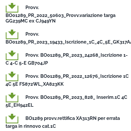
Provv.
BO01289_PR_2022_50603_Provv.variazione targa
GG239MC ex CJ949YN
Provv.
BO01289_PR_2023_19433_Iscrizione_1C_4C_5E_GK317A
Provv. BO01289_PR_2023_24268_Iscrizione 1-
C 4-C 5-E GB704JP
Provv. BO01289_PR_2022_12676_Iscrizione 1C
4C 5E FS872WL_XA823KK
Provv. BO01289_PR_2023_828_ Inserim.1C 4C
5E_EH942EL
BO1289 provv.rettifica XA313RN per errata
targa in rinnovo cat.1C