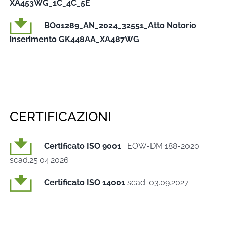
XA453WG_1C_4C_5E
BO01289_AN_2024_32551_Atto Notorio
inserimento GK448AA_XA487WG
CERTIFICAZIONI
Certificato ISO 9001
_ EOW-DM 188-2020
scad.25.04.2026
Certificato ISO 14001
scad. 03.09.2027